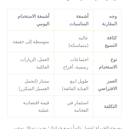
وجه
أشمغة
أشمغة الاستخدام
المقارنة
المناسبات
اليومي
كثافة
عالية
متوسطة إلى خفيفة
النسيج
(متماسكة)
نوع
اجتماعات
العمل، الزيارات
الاستخدام
رسمية، أفراح
العائلية
العمر
طويل (مع
ممتاز (لتحمل
الافتراضي
العناية الفائقة)
الغسيل المتكرر)
استثمار في
قيمة اقتصادية
التكلفة
الفخامة
عملية
نصيحة الخبراء: يُفضل دائماً تنويع خزانتك؛ بحيث تمتلك نوعين