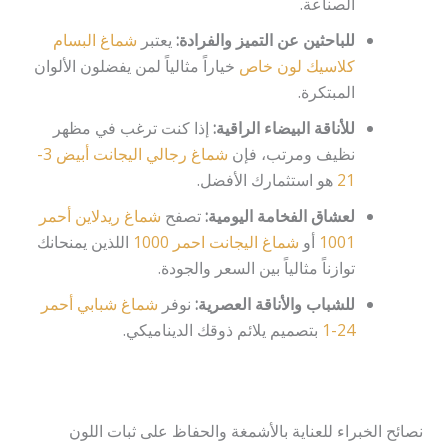
الصناعة.
للباحثين عن التميز والفرادة:
يعتبر
شماغ البسام
كلاسيك لون خاص
خياراً مثالياً لمن يفضلون الألوان
المبتكرة.
للأناقة البيضاء الراقية:
إذا كنت ترغب في مظهر
نظيف ومرتب، فإن
شماغ رجالي اليجانت أبيض 3-
21
هو استثمارك الأفضل.
لعشاق الفخامة اليومية:
تصفح
شماغ ريدلاين أحمر
1001
أو
شماغ اليجانت احمر 1000
اللذين يمنحانك
توازناً مثالياً بين السعر والجودة.
للشباب والأناقة العصرية:
نوفر
شماغ شبابي أحمر
24-1
بتصميم يلائم ذوقك الديناميكي.
نصائح الخبراء للعناية بالأشمغة والحفاظ على ثبات اللون