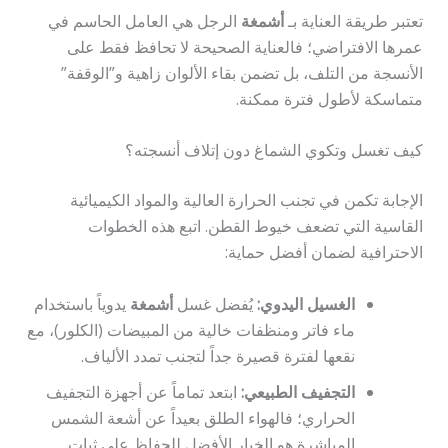
تعتبر طريقة العناية بـ
أشمغة
الرجل هي العامل الحاسم في
عمرها الافتراضي؛ فالعناية الصحيحة لا تحافظ فقط على
الأنسجة من التلف، بل تضمن بقاء الألوان زاهية و”الوقفة”
متماسكة لأطول فترة ممكنة.
كيف تغسل وتكوي الشماغ دون إتلاف أنسجته؟
الإجابة تكمن في تجنب الحرارة العالية والمواد الكيميائية
القاسية التي تضعف خيوط القطن. اتبع هذه الخطوات
الاحترافية لضمان أفضل حماية:
الغسيل اليدوي:
يُفضل غسل
أشمغة
يدوياً باستخدام
ماء فاتر ومنظفات خالية من المبيضات (الكلور)، مع
نقعها لفترة قصيرة جداً لتجنب تمدد الألياف.
التجفيف الطبيعي:
ابتعد تماماً عن أجهزة التجفيف
الحراري؛ فالهواء الطلق بعيداً عن أشعة الشمس
المباشرة هو الخيار الأفضل للحفاظ على ثبات