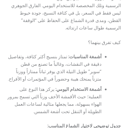
الرسمية وتلك المخصصة للاستخدام اليومي. الفارق الجوهري
ليس فقط في السعر، بل في كثافة النسيج، جودة خيوط
القطن، ومدى قدرة الشماغ على الحفاظ على “الوقفة”
الرسمية طوال ساعات ارتدائه.
كيف تفرق بينهما؟
أشمغة المناسبات:
تمتاز بنسيج أكثر كثافة، وتفاصيل
دقيقة في النقشات، وغالباً ما تصنع من قطن
“سوبر” طويل التيلة الذي يوفر ثباتاً ممتازاً ووزناً
متزناً يمنحك هيبة وحضوراً في المؤتمرات أو الأفراح.
أشمغة الاستخدام اليومي:
يركز هذا النوع على
العملية؛ حيث الأقمشة الأخف وزناً التي تسمح بمرور
الهواء بسهولة، مما يجعلها مثالية لساعات العمل
الطويلة أو التنقل تحت أشعة الشمس.
جدول توضيحي لاختيار الشماغ المناسب: