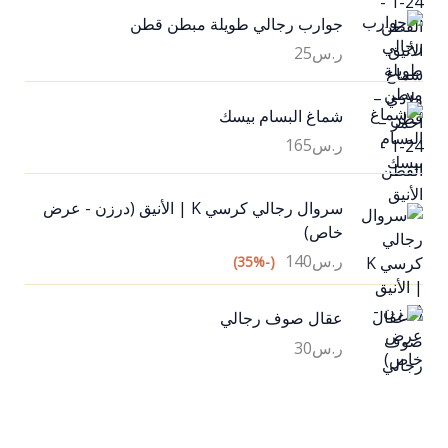
جوارب رجالي طويلة مبطن قطن
ر.س
25
شماغ البسام بيسك
ر.س
165
سروال رجالي كرسي K | الأنيق (درزن - عرض
خاص)
ر.س
140
(-35%)
عقال صوف رجالي
ر.س
30