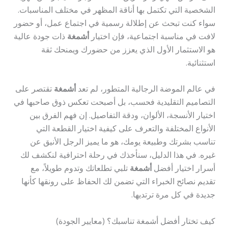
الشخصية التي تكتمل بها أناقة المظهر في مختلف المناسبات.
سواء كنت تبحث عن إطلالة رسمية في اجتماع عمل، أو حضور
لافت في مناسبة اجتماعية، فإن اختيار
أشمغة
ذات جودة عالية
هو الاستثمار الأول الذي يعزز من حضورك ويمنحك ثقة
استثنائية.
في عالم الموضة الرجالية المتطور، لم تعد
أشمغة
تقتصر على
التصاميم التقليدية فحسب، بل أصبحت تعكس ذوق صاحبها في
اختيار الأنسجة، الألوان، ودقة التفاصيل. إن فهم الفرق بين
الأنواع المختلفة والتعرف على كيفية اختيار القطعة التي
تناسب بشرتك وطبيعة يومك، هو ما يميز الرجل الأنيق عن
غيره. في هذا الدليل، سنأخذك في رحلة احترافية لنكشف لك
أسرار اختيار أفضل
أشمغة
تلبي تطلعاتك وتدوم طويلاً، مع
تقديم نصائح الخبراء التي تضمن لك الحفاظ على رونقها كأنها
جديدة في كل مرة ترتديها.
كيف تختار أفضل أشمغة تناسبك؟ (معايير الجودة)