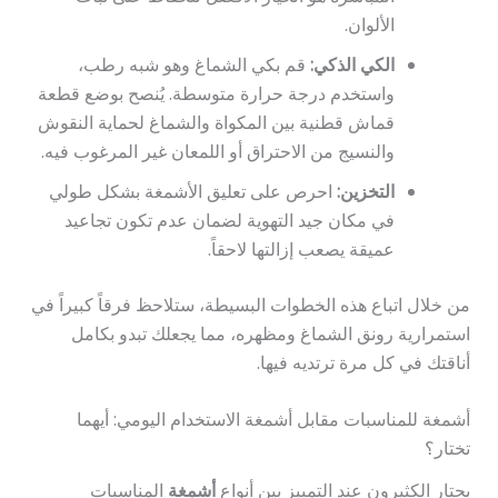
الألوان.
الكي الذكي:
قم بكي الشماغ وهو شبه رطب،
واستخدم درجة حرارة متوسطة. يُنصح بوضع قطعة
قماش قطنية بين المكواة والشماغ لحماية النقوش
والنسيج من الاحتراق أو اللمعان غير المرغوب فيه.
التخزين:
احرص على تعليق الأشمغة بشكل طولي
في مكان جيد التهوية لضمان عدم تكون تجاعيد
عميقة يصعب إزالتها لاحقاً.
من خلال اتباع هذه الخطوات البسيطة، ستلاحظ فرقاً كبيراً في
استمرارية رونق الشماغ ومظهره، مما يجعلك تبدو بكامل
أناقتك في كل مرة ترتديه فيها.
أشمغة للمناسبات مقابل أشمغة الاستخدام اليومي: أيهما
تختار؟
يحتار الكثيرون عند التمييز بين أنواع
أشمغة
المناسبات