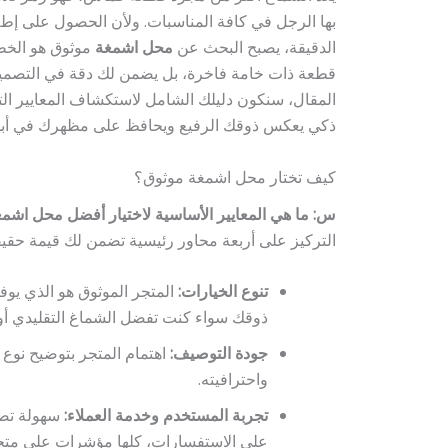
بها الرجل في كافة المناسبات. ولأن الحصول على إط
الدقيقة، يصبح البحث عن
محل اشمغة
موثوق هو الخطو
قطعة ذات خامة فاخرة، بل يضمن لك دقة في التصميم، ث
المقال، سنكون دليلك الشامل لاستكشاف المعايير التي
ذكي يعكس ذوقك الرفيع ويحافظ على مظهرك في أب
كيف تختار محل اشمغة موثوق؟
س: ما هي المعايير الأساسية لاختيار أفضل محل اشمغ
التركيز على أربعة محاور رئيسية تضمن لك قيمة حقيق
تنوع الخيارات:
المتجر الموثوق هو الذي يوف
ذوقك سواء كنت تفضل الشماغ التقليدي أو
جودة التوصيف:
اهتمام المتجر بتوضيح نوع
واحترافيته.
تجربة المستخدم وخدمة العملاء:
سهولة تصف
على الاستفسارات، كلها مؤشرات على متجر