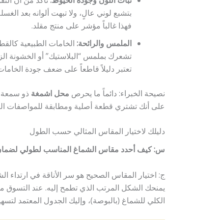
بتشبع لوني عالٍ، ولا تبهت ألوانه بعد الغسلة
فهذا غالباً مؤشر على منتج مقلد.
الملمس والرائحة:
الخامات الطبيعية كالقطن
تشعرك بملمس “البلاستيك” أو الخشونة الزائد
تعتبر دليلاً قاطعاً على ضعف جودة الخاما
نصيحة الخبراء: دائماً ما يحرص
محل اشمغة
ذو سمعة ط
على أنك تشتري قطعة أصلية ومطابقة للمواصفات العا
دليلك لاختيار المقاس المثالي حسب الطول
س: كيف أحدد مقاس الشماغ المناسب لطولي لضمان
ج: اختيار المقاس الصحيح هو سر الأناقة في ارتداء الش
يمنحك الشكل المرتب الذي تطمح إليه. عند التسوق 
الكلي للشماغ (بالبوصة)، وإليك الجدول المعتمد لتسهي