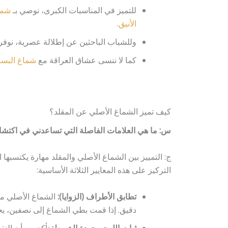
للتميز في المناسبات الكبرى، نوصي بـ
شماغ ر
الأنيق
.
وللشباب الباحثين عن إطلالة عصرية، نوفر
كما لا ننسى عشاق العراقة مع
شماغ البسا
كيف تميز الشماغ الأصلي عن المقلد؟
س: ما هي العلامات الفاصلة التي تساعدني في اكت
ج: التمييز بين الشماغ الأصلي والمقلد مهارة يكتسبها 
التركيز على هذه المعايير الثلاثة الأساسية:
تطابق الأطراف (الزوايا):
الشماغ الأصلي م
دقيق. إذا قمت بطي الشماغ إلى نصفين، يجب
ثبات اللون وجودة الخيوط:
تأكد من أن الن