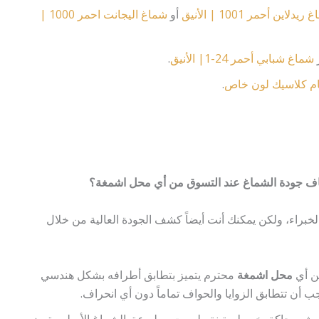
يدلاين أحمر 1001 | الأنيق
أو
شماغ اليجانت احمر 1000 |
شماغ شبابي أحمر 24-1| الأنيق
.
م كلاسيك لون خاص
.
شاف جودة الشماغ عند التسوق من أي محل اشمغة؟
الخبراء، ولكن يمكنك أنت أيضاً كشف الجودة العالية من خلال
ن أي
محل اشمغة
محترم يتميز بتطابق أطرافه بشكل هندسي
 أن تتطابق الزوايا والحواف تماماً دون أي انحراف.
قوش محاكة بخيوط متينة وليست مطبوعة. الشماغ الأصلي يتميز