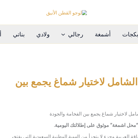
كجات
أشمغة
رجالي
ولادي
بناتي
أ
لشامل لاختيار شماغ يجمع بين
 “محل اشمغة” موثوق على إطلالتك اليومية.
ة العربية وجزء لا يتجزأ من الهوية الوطنية السعودية التي يفتخر