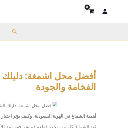
خطي
لى
لمحتوى
البحث
ب
أفضل محل اشمغة: دليلك ا
الفخامة والجودة
أهمية الشماغ في الهوية السعودية، وكيف يؤثر اختيار
يُعد الشماغ أكثر من مجرد قطعة قماش؛ فهو رمز للأناق