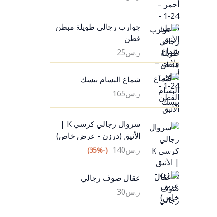
جوارب رجالي طويلة مبطن
قطن
ر.س
25
شماغ البسام بيسك
ر.س
165
سروال رجالي كرسي K |
الأنيق (درزن - عرض خاص)
ر.س
140
(-35%)
عقال صوف رجالي
ر.س
30