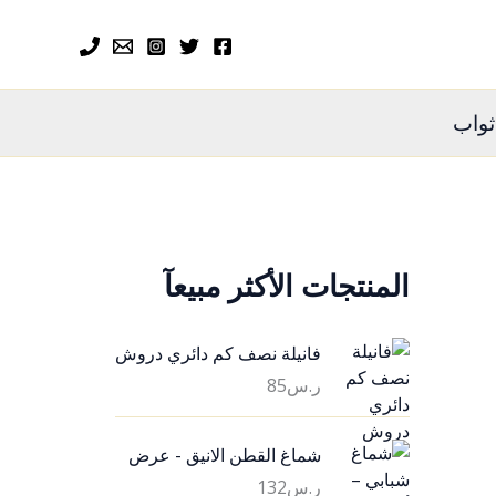
ثواب
المنتجات الأكثر مبيعآ
فانيلة نصف كم دائري دروش
ر.س
85
شماغ القطن الانيق - عرض
ر.س
132