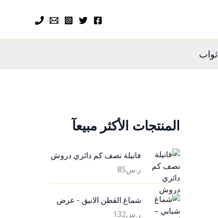
ثواب
المنتجات الأكثر مبيعآ
فانيلة نصف كم دائري دروش
ر.س
85
شماغ القطن الانيق - عرض
ر.س
132