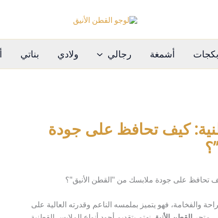
كجات
أشمغة
رجالي
ولادي
بناتي
أ
طنية: كيف تحافظ على جودة
؟
راحة والفخامة، فهو يتميز بملمسه الناعم وقدرته العالية على
في متجر
القطن الأنيق
نهتم بتقديم أجود أنواع الملابس القطنية