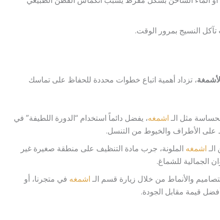
أو الماء الساخن بشكل مفرط يسبب انكماش القطن الطبيعي
تآكل النسيج بمرور الوقت.
لأشمغة
، تزداد أهمية اتباع خطوات محددة للحفاظ على تماسك
لحساسة مثل الـ
اشمغه
، يفضل دائماً استخدام “الدورة اللطيفة” في
ظ على الأطراف والخيوط من التنسل.
الـ
اشمغه
الملونة، جرب مادة التنظيف على منطقة صغيرة غير
وان الجمالية للشماغ.
تصاميم والأنماط من خلال زيارة قسم الـ
اشمغه
في متجرنا، أو
ضل قيمة مقابل الجودة.