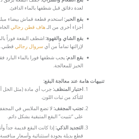
لعدة دقائق قبل شطفها بالماء الدافئ.
بقع الحبر:
استخدم قطعة قماش بيضاء مبللة ب
أجزاء أخرى من الـ
هاف قطن رجالي
الخاص
بقع الشاي والقهوة:
اشطف البقعة فوراً بال
لإزالتها تماماً من أي
سروال رجالي
قطني.
بقع الدم:
يجب شطفها فورا بالماء البارد فق
الخبز للمعالجة.
تنبيهات هامة عند معالجة البقع:
اختبار المنظف:
جرب أي مادة (مثل الخل أ
للتأكد من ثبات اللون.
تجنب المجفف:
لا تضع الملابس في المجفف ا
على “تثبيت” البقع المتبقية بشكل دائم.
التجديد الذكي:
إذا كانت البقع قديمة جداً وأ
قطع بديلة بجودة استثنائية وأسعار منافسة.