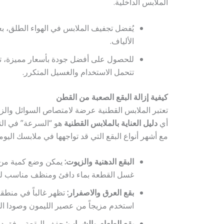
الملابس الداخلية.
يُفضل تجفيف الملابس في الهواء الطلق، ب
الألياف.
للحصول على أفضل جودة بأسعار مميزة، تاب
تتحمل الاستخدام والغسيل المتكرر.
كيفية إزالة البقع الصعبة من القطن
تعتبر الملابس القطنية عرضة لامتصاص السوائل والزي
أي
دليل العناية بالملابس القطنية
هو “السرعة” في التع
مع أشهر أنواع البقع التي قد تواجهها في ملابسك اليومي
البقع الدهنية والزيوت:
يمكن وضع كمية من م
غسل القطعة بماء دافئ ومنظف مناسب لضم
بقع العرق والاصفرار:
تظهر غالباً في منطقة
استخدم مزيجاً من عصير الليمون وصودا ال
بقع الطعام والشراب:
جفف البقعة برفق دون