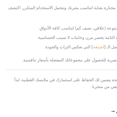
ن لك خامات قطنية 100% مختارة بعناية لتناسب بشرتك وتتحمل الاستخدام المتكرر. اكتشف
وعة (علاقي، نصف كم) لتناسب كافة الأذواق.
 التامة بخصر مرن وخامات لا تسبب الحساسية.
ضل الـ [
اشمغه
] التي تعكس التراث والجودة.
صرية للحصول على مجموعاتك المفضلة بأسعار تنافسية.
يحة يضمن لك الحفاظ على استثمارك في ملابسك القطنية. ابدأ
يعي من متجرنا.
ي