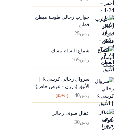
جوارب رجالي طويلة مبطن
قطن
ر.س
25
شماغ البسام بيسك
ر.س
165
سروال رجالي كرسي K |
الأنيق (درزن - عرض خاص)
ر.س
140
(-35%)
عقال صوف رجالي
ر.س
30