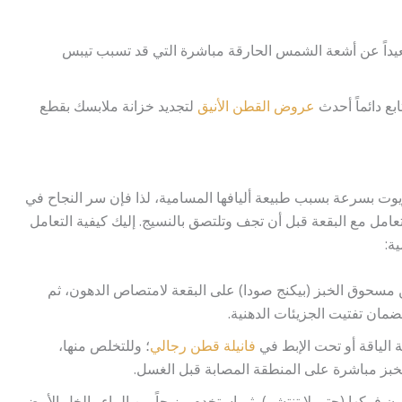
عيداً عن أشعة الشمس الحارقة مباشرة التي قد تسبب تيبس
ع دائماً أحدث
عروض القطن الأنيق
لتجديد خزانة ملابسك بقطع
وت بسرعة بسبب طبيعة أليافها المسامية، لذا فإن سر النجاح في
امل مع البقعة قبل أن تجف وتلتصق بالنسيج. إليك كيفية التعامل
ة:
سحوق الخبز (بيكنج صودا) على البقعة لامتصاص الدهون، ثم
ان تفتيت الجزيئات الدهنية.
 الياقة أو تحت الإبط في
فانيلة قطن رجالي
؛ وللتخلص منها،
خبز مباشرة على المنطقة المصابة قبل الغسل.
 فركها (حتى لا تنتشر)، ثم استخدم مزيجاً من الماء والخل الأبيض