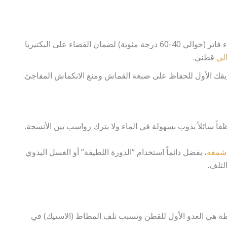
يمكن استخدام ماء فاتر (حوالي 40-60 درجة مئوية) لضمان القضاء على البكتيريا
لي
قطني.
ديقك الأول للحفاظ على صبغة القماش ومنع الانكماش المفاجئ.
اً سائلاً يذوب بسهولة في الماء ولا يترك رواسب بين الأنسجة.
شمغه
، يفضل دائماً استخدام “الدورة اللطيفة” أو الغسل اليدوي
لتلف.
فرطة هي العدو الأول للقطن وتسبب تلف المطاط (الاستيك) في