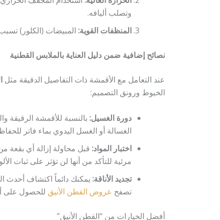
الحرارة العالية:
استخدام المجفف الحراري 
وتصلب أليافه.
المنظفات القوية:
المبيضات (الكلور) تسبب 
نصائح إضافية ضمن دليل العناية بالملابس القطنية
عند التعامل مع الأقمشة ذات التفاصيل الدقيقة مثل
ا
الخيوط ورونق التصميم:
دورة الغسيل:
بالنسبة للأقمشة الرقيقة وا
الغسالة أو الغسل اليدوي بماء فاتر للحفا
اختبار المواد:
قبل محاولة إزالة أي بقعة من 
مرئية للتأكد من أنها لن تؤثر على ثبات الأل
تجديد الأناقة:
يمكنك دائماً اكتشاف أحدث ال
تصفح
عروض القطن الأنيق
للحصول على أف
أفضل الخيارات من “القطن الأنيق”