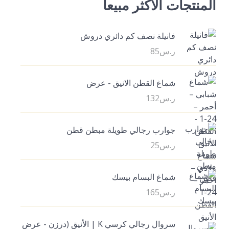
المنتجات الأكثر مبيعآ
فانيلة نصف كم دائري دروش
ر.س
85
شماغ القطن الانيق - عرض
ر.س
132
جوارب رجالي طويلة مبطن قطن
ر.س
25
شماغ البسام بيسك
ر.س
165
سروال رجالي كرسي K | الأنيق (درزن - عرض