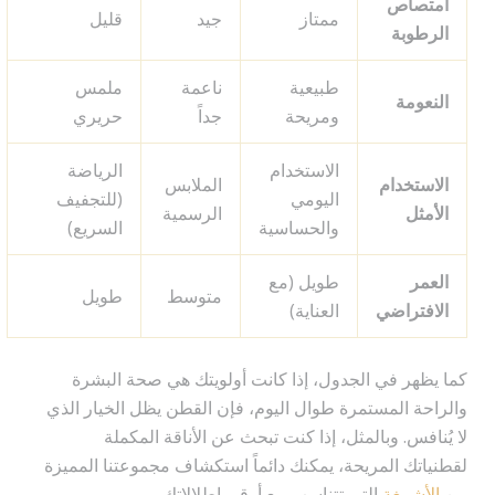
امتصاص
ممتاز
جيد
قليل
الرطوبة
طبيعية
ناعمة
ملمس
النعومة
ومريحة
جداً
حريري
الاستخدام
الرياضة
الاستخدام
الملابس
اليومي
(للتجفيف
الأمثل
الرسمية
والحساسية
السريع)
العمر
طويل (مع
متوسط
طويل
الافتراضي
العناية)
كما يظهر في الجدول، إذا كانت أولويتك هي صحة البشرة
والراحة المستمرة طوال اليوم، فإن القطن يظل الخيار الذي
لا يُنافس. وبالمثل، إذا كنت تبحث عن الأناقة المكملة
لقطنياتك المريحة، يمكنك دائماً استكشاف مجموعتنا المميزة
من
الأشمغة
التي تتناسب مع أرقى إطلالاتك.