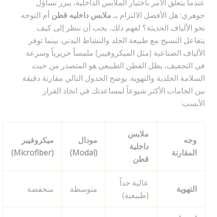
عندما يتعلق الأمر باختيار الملابس الداخلية، يبرز تساؤل
جوهري: هل الأفضل الالتزام بـ
ملابس داخليه قطن
أم التوجه
نحو الألياف الحديثة؟ لفهم ذلك، يجب أن ننظر إلى كيف
يتفاعل النسيج مع طبيعة الجلد والنشاط البدني. بينما توفر
الألياف الصناعية (مثل الميكروفيبر) ملمساً حريرياً وسرعة
في التجفيف، يظل القطن الطبيعي هو المتصدر من حيث
السلامة الجلدية والتهوية. يوضح الجدول التالي مقارنة دقيقة
بين الخامات الأكثر شيوعاً لمساعدتك في اتخاذ القرار
الأنسب:
ملابس
وجه
مودال
ميكروفيبر
داخلية
المقارنة
(Modal)
(Microfiber)
قطن
عالية جداً
التهوية
متوسطة
منخفضة
(طبيعية)