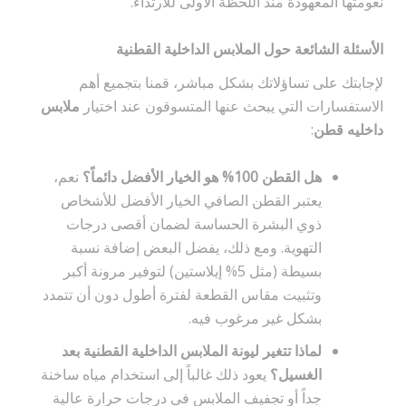
نعومتها المعهودة منذ اللحظة الأولى للارتداء.
الأسئلة الشائعة حول الملابس الداخلية القطنية
لإجابتك على تساؤلاتك بشكل مباشر، قمنا بتجميع أهم
الاستفسارات التي يبحث عنها المتسوقون عند اختيار
ملابس
داخليه قطن
:
هل القطن 100% هو الخيار الأفضل دائماً؟
نعم،
يعتبر القطن الصافي الخيار الأفضل للأشخاص
ذوي البشرة الحساسة لضمان أقصى درجات
التهوية. ومع ذلك، يفضل البعض إضافة نسبة
بسيطة (مثل 5% إيلاستين) لتوفير مرونة أكبر
وتثبيت مقاس القطعة لفترة أطول دون أن تتمدد
بشكل غير مرغوب فيه.
لماذا تتغير ليونة الملابس الداخلية القطنية بعد
الغسيل؟
يعود ذلك غالباً إلى استخدام مياه ساخنة
جداً أو تجفيف الملابس في درجات حرارة عالية