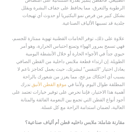
الطبيعي. فالقطن يتميز بقدرة استثنائية على امتصاص
الرطوبة والتعرق، مما يحافظ على جفاف البشرة ويقلل
بشكل كبير من فرص نمو البكتيريا أو حدوث أي تهيجات
جلدية قد تسببها الألياف الصناعية.
علاوة على ذلك، توفر الخامات القطنية تهوية ممتازة للجسم،
فهي تسمح بمرور الهواء وتمنع احتباس الحرارة، وهو أمر
حيوي جداً في الأجواء الحارة أو خلال الأنشطة اليومية
الطويلة. إن ارتداء قطعة ملابس داخلية من القطن الصافي
يعادل اختيار “التنفس” لبشرتك، حيث يعمل كحاجز ناعم لا
يسبب أي احتكاك مزعج، مما يعزز من شعورك بالراحة
المطلقة طوال اليوم. ولأننا في
موقع القطن الأنيق
ندرك
أهمية هذا الاختيار، فإننا نحرص على توفير خيارات تعتمد على
أجود أنواع القطن التي تجمع بين النعومة الفائقة والمتانة
العالية، لضمان استدامة الراحة مع كل غسلة.
مقارنة شاملة: ملابس داخليه قطن أم ألياف صناعية؟