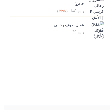
خاص)
ر.س
140
(-35%)
عقال صوف رجالي
ر.س
30