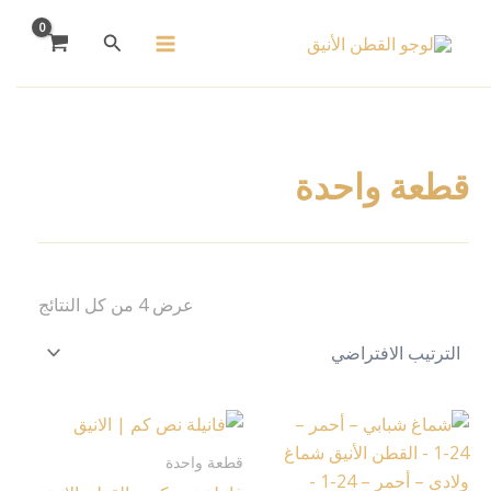
خطي
البحث
لى
لمحتوى
قطعة واحدة
عرض ⁦4⁩ من كل النتائج
هناك
هناك
العديد
العديد
قطعة واحدة
من
من