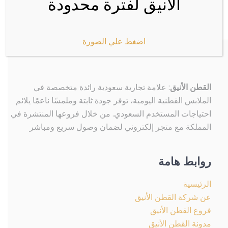
الأنيق لفترة محدودة
الخيارات
الخيارات
على
على
صفحة
صفحة
اضغط علي الصورة
المنتج
المنتج
القطن الأنيق
: علامة تجارية سعودية رائدة متخصصة في
الملابس القطنية اليومية، توفر جودة ثابتة وملمسًا ناعمًا يلائم
احتياجات المستخدم السعودي. من خلال فروعها المنتشرة في
المملكة مع متجر إلكتروني لضمان وصول سريع ومباشر
روابط هامة
الرئيسية
عن شركة القطن الأنيق
فروع القطن الأنيق
مدونة القطن الأنيق