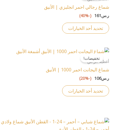
من
شماغ رجالي احمر انجليزي | الأنيق
الأشكال
ر.س
161
(-40%)
المختلفة
لهذا
تحديد أحد الخيارات
المنتج.
يمكن
اختيار
هناك
الخيارات
تخفيضات!
العديد
أغطية الرأس
على
من
شماغ اليجانت احمر 1000 | الأنيق
صفحة
الأشكال
ر.س
106
(-20%)
المنتج
المختلفة
لهذا
تحديد أحد الخيارات
المنتج.
يمكن
اختيار
الخيارات
هناك
على
العديد