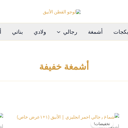
كجات
أشمغة
رجالي
ولادي
بناتي
أ
أشمغة خفيفة
هناك
تخفيضات!
العديد
أشمغة الأنيق
أغ