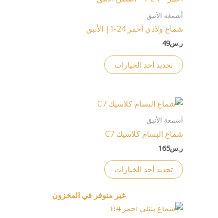
صفحة
من
أشمغة الأنيق
المنتج
الأشكال
شماغ ولادي أحمر 24-1| الأنيق
المختلفة
ر.س
49
لهذا
المنتج.
تحديد أحد الخيارات
يمكن
اختيار
الخيارات
هناك
على
العديد
أشمغة الأنيق
صفحة
من
شماغ البسام كلاسيك C7
المنتج
الأشكال
ر.س
165
المختلفة
لهذا
تحديد أحد الخيارات
المنتج.
يمكن
غير متوفر في المخزون
اختيار
هناك
الخيارات