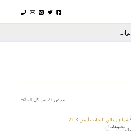
ثواب
عرض ⁦21⁩ من كل النتائج
هناك
تخفيضات!
العديد
طية الرأس