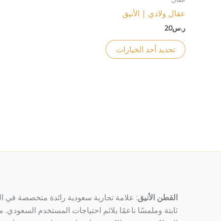
من
عقال ولادي | الأنيق
الأشكال
ر.س
20
المختلفة
لهذا
تحديد أحد الخيارات
المنتج.
يمكن
اختيار
الخيارات
على
صفحة
المنتج
القطن الأنيق
: علامة تجارية سعودية رائدة متخصصة في الم
ثابتة وملمسًا ناعمًا يلائم احتياجات المستخدم السعودي.