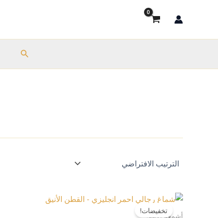
خطي
لى
لمحتوى
البحث
ب
هناك
تخفيضات!
العديد
أشمغة الأنيق