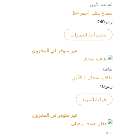
العديد
أشمغة الأنيق
على
من
شماغ بنتلي أحمر B4
صفحة
الأشكال
ر.س
240
المنتج
المختلفة
لهذا
تحديد أحد الخيارات
المنتج.
يمكن
غير متوفر في المخزون
اختيار
الخيارات
طاقية
على
طاقية شخال | الأنيق
صفحة
ر.س
10
المنتج
قراءة المزيد
غير متوفر في المخزون
هناك
العديد
عقال