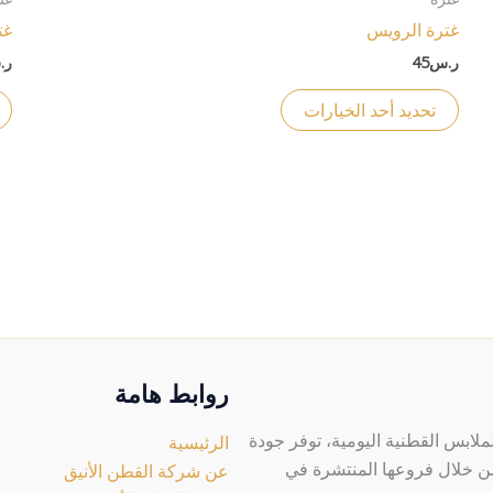
على
من
غترة الرويس
غت
صفحة
الأشكال
ر.س
45
ر.
المنتج
المختلفة
لهذا
تحديد أحد الخيارات
المنتج.
يمكن
اختيار
الخيارات
على
صفحة
المنتج
روابط هامة
لابس القطنية اليومية، توفر جودة
الرئيسية
 من خلال فروعها المنتشرة في
عن شركة القطن الأنيق