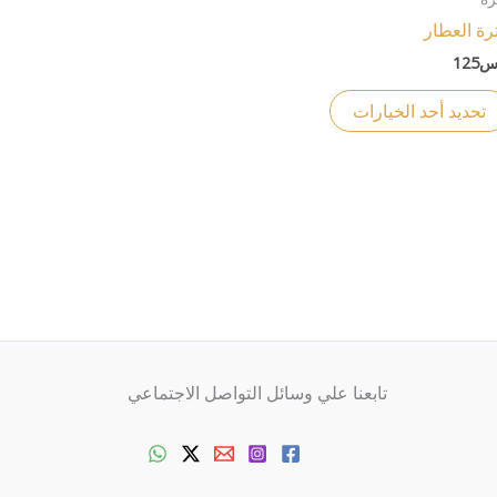
على
من
رة العطار
صفحة
الأشكال
س
125
المنتج
المختلفة
لهذا
تحديد أحد الخيارات
المنتج.
يمكن
اختيار
الخيارات
على
صفحة
المنتج
تابعنا علي وسائل التواصل الاجتماعي