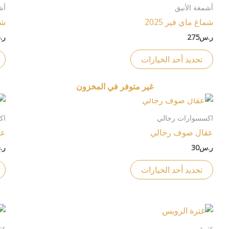
العديد
أشمغة الأنيق
أش
على
من
شماغ ماي فير 2025
شم
صفحة
الأشكال
ر.س
275
ر.
المنتج
المختلفة
لهذا
تحديد أحد الخيارات
المنتج.
يمكن
غير متوفر في المخزون
اختيار
هناك
الخيارات
العديد
اكسسوارات رجالي
اك
على
من
عقال صوف رجالي
عق
صفحة
الأشكال
ر.س
30
ر.
المنتج
المختلفة
لهذا
تحديد أحد الخيارات
المنتج.
يمكن
اختيار
هناك
الخيارات
العديد
غترة
غت