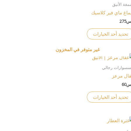
العديد
مغة الأنيق
على
من
اغ ماي فير كلاسيك
صفحة
الأشكال
س
275
المنتج
المختلفة
لهذا
تحديد أحد الخيارات
المنتج.
يمكن
غير متوفر في المخزون
اختيار
هناك
الخيارات
العديد
سسوارات رجالي
على
من
ال مرعز
صفحة
الأشكال
س
60
المنتج
المختلفة
لهذا
تحديد أحد الخيارات
المنتج.
يمكن
اختيار
هناك
الخيارات
العديد
رة