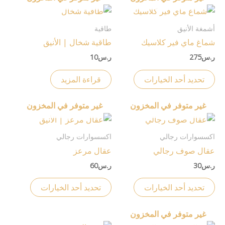
اختيار
اختيار
هناك
الخيارات
الخيارات
العديد
أشمغة الأنيق
طاقية
على
على
من
شماغ ماي فير كلاسيك
طاقية شخال | الأنيق
صفحة
صفحة
الأشكال
ر.س
275
ر.س
10
المنتج
المنتج
المختلفة
لهذا
تحديد أحد الخيارات
قراءة المزيد
المنتج.
يمكن
غير متوفر في المخزون
غير متوفر في المخزون
اختيار
هناك
هناك
الخيارات
العديد
العديد
اكسسوارات رجالي
اكسسوارات رجالي
على
من
من
عقال صوف رجالي
عقال مرعز
صفحة
الأشكال
الأشكال
ر.س
30
ر.س
60
المنتج
المختلفة
المختلفة
لهذا
لهذا
تحديد أحد الخيارات
تحديد أحد الخيارات
المنتج.
المنتج.
يمكن
يمكن
غير متوفر في المخزون
اختيار
اختيار