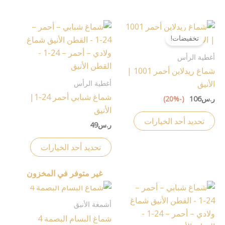
الخيارات
الخيارات
على
على
هناك
هناك
صفحة
صفحة
تخفيضات!
العديد
العديد
المنتج
المنتج
من
من
أغطية الرأس
الأشكال
الأشكال
شماغ ريدلاين أحمر 1001 |
المختلفة
المختلفة
أغطية الرأس
الأنيق
لهذا
لهذا
شماغ شبابي أحمر 24-1|
ر.س
106
(-20%)
المنتج.
المنتج.
الأنيق
يمكن
يمكن
تحديد أحد الخيارات
ر.س
49
اختيار
اختيار
الخيارات
الخيارات
تحديد أحد الخيارات
على
على
صفحة
صفحة
غير متوفر في المخزون
المنتج
المنتج
هناك
هناك
العديد
العديد
أشمغة الأنيق
من
من
شماغ البسام البصمة 4