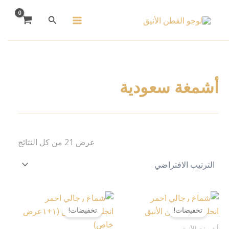
خطي
البحث
لى
لمحتوى
أشمغة سعودية
عرض ⁦21⁩ من كل النتائج
هناك
هناك
تخفيضات!
تخفيضات!
العديد
العديد
من
من
أشمغة الأنيق