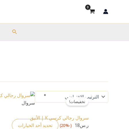
خطي
لى
لمحتوى
البحث
ب
هناك
تخفيضات!
العديد
سروال
من
الأشكا
سروال رجالي كرسي K | الأنيق
المختلف
ر.س
18
تحديد أحد الخيارات
(-20%)