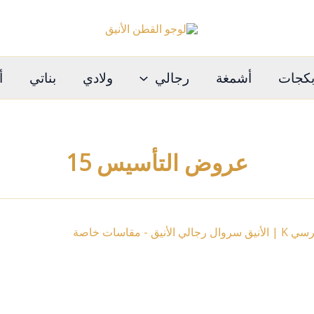
كجات
أشمغة
رجالي
ولادي
بناتي
أ
عروض التأسيس 15
ل
ة