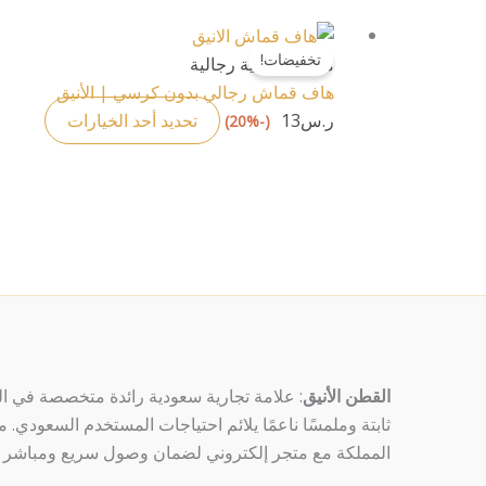
لهذا
صفحة
هناك
المنتج.
المنتج
تخفيضات!
العديد
ملابس داخلية رجالية
يمكن
من
هاف قماش رجالي بدون كرسي | الأنيق
اختيار
الأشكا
ر.س
13
تحديد أحد الخيارات
(-20%)
الخيار
المختلف
على
لهذا
صفحة
المنتج.
المنتج
يمكن
اختيار
الخيار
على
صفحة
المنتج
القطن الأنيق
: علامة تجارية سعودية رائدة متخصصة في الم
ثابتة وملمسًا ناعمًا يلائم احتياجات المستخدم السعودي.
المملكة مع متجر إلكتروني لضمان وصول سريع ومباشر