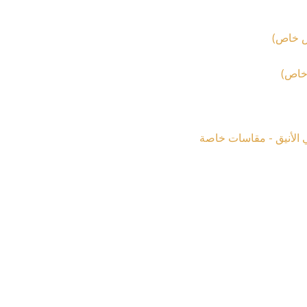
ات
ال
لفة
.
ل
رات
ة
ل
ات
ة