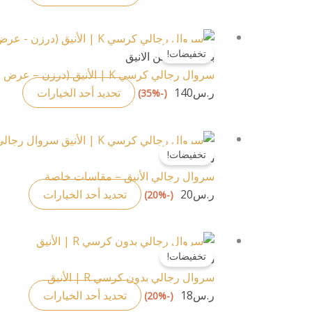
لهذا
المنتج.
هناك
يمكن
تخفيضات!
العديد
بكجات القطن الانيق
اختيار
من
سروال رجالي كرسي K | الأنيق (درزن – عرض خاص)
الخيار
الأشك
ر.س
140
تحديد أحد الخيارات
(-35%)
على
المخت
صفحة
لهذا
المنتج
هناك
المنتج
تخفيضات!
العديد
سروال
يمكن
من
سروال رجالي الأنيق – مقاسات خاصة
اختيار
الأشكا
ر.س
20
تحديد أحد الخيارات
(-20%)
الخيا
المختلف
على
لهذا
صفحة
هناك
المنتج.
المنتج
تخفيضات!
العديد
سروال
يمكن
من
سروال رجالي بدون كرسي R | الأنيق
اختيار
الأشكا
ر.س
18
تحديد أحد الخيارات
(-20%)
الخيار
المختلف