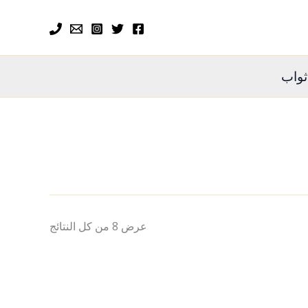
ثواب
عرض ⁦8⁩ من كل النتائج