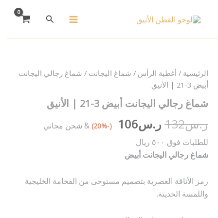
خطي
البحث
لى
لمحتوى
كمية
السعر
السعر
شماغ
رجالي
الأصلي
الحالي
اليجانت
الرئيسية
/
أغطية الرأس
/
شماغ اليجانت
/ شماغ رجالي اليجانت
أبيض
هو:
هو:
أبيض 3-21 | الأنيق
3-
شماغ رجالي اليجانت أبيض 3-21 | الأنيق
21
ر.س132.
ر.س106.
|
ر.س
132
ر.س
106
الأنيق
& شحن مجاني
(-20%)
للطلبات فوق ٥٠٠ ريال
شماغ رجالي اليجانت أبيض
رمز الأناقة العصرية بتصميم مستوحى من الفخامة الخليجية
واللمسة الحديثة.