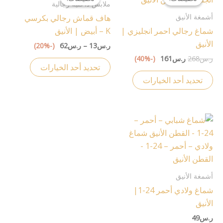
هو:
هو:
من
ملابس داخلية رجالية
ر.س268.
ر.س161.
من
من
أشمغة الأنيق
هاف قماش رجالي بكرسي
خلال
الأشكال
الأشكال
شماغ رجالي احمر انجليزي |
K – أبيض | الأنيق
المختلفة
المختلفة
الأنيق
ر.س
13
–
ر.س
62
(-20%)
لهذا
لهذا
ر.س
268
ر.س
161
(-40%)
المنتج.
المنتج.
تحديد أحد الخيارات
يمكن
يمكن
تحديد أحد الخيارات
اختيار
اختيار
الخيارات
الخيارات
على
على
هناك
صفحة
صفحة
العديد
المنتج
المنتج
من
الأشكال
المختلفة
أشمغة الأنيق
لهذا
شماغ ولادي أحمر 24-1|
المنتج.
الأنيق
يمكن
ر.س
49