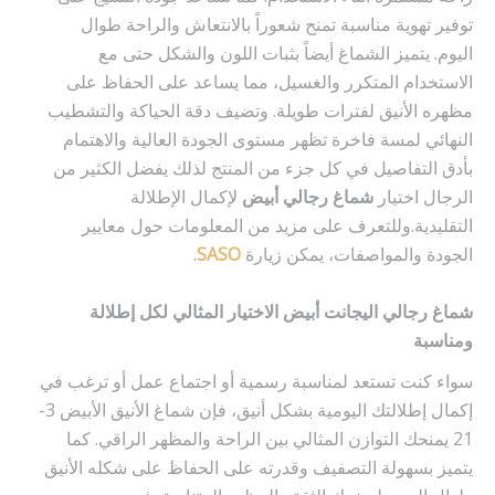
توفير تهوية مناسبة تمنح شعوراً بالانتعاش والراحة طوال
اليوم. يتميز الشماغ أيضاً بثبات اللون والشكل حتى مع
الاستخدام المتكرر والغسيل، مما يساعد على الحفاظ على
مظهره الأنيق لفترات طويلة. وتضيف دقة الحياكة والتشطيب
النهائي لمسة فاخرة تظهر مستوى الجودة العالية والاهتمام
بأدق التفاصيل في كل جزء من المنتج لذلك يفضل الكثير من
الرجال اختيار
شماغ رجالي أبيض
لإكمال الإطلالة
التقليدية.وللتعرف على مزيد من المعلومات حول معايير
الجودة والمواصفات، يمكن زيارة
SASO
.
شماغ رجالي اليجانت أبيض الاختيار المثالي لكل إطلالة
ومناسبة
سواء كنت تستعد لمناسبة رسمية أو اجتماع عمل أو ترغب في
إكمال إطلالتك اليومية بشكل أنيق، فإن شماغ الأنيق الأبيض 3-
21 يمنحك التوازن المثالي بين الراحة والمظهر الراقي. كما
يتميز بسهولة التصفيف وقدرته على الحفاظ على شكله الأنيق