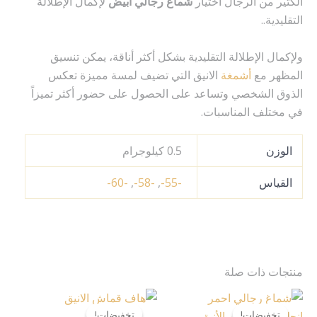
الكثير من الرجال اختيار
شماغ رجالي أبيض
لإكمال الإطلالة
التقليدية..
ولإكمال الإطلالة التقليدية بشكل أكثر أناقة، يمكن تنسيق
المظهر مع
أشمغة
الانيق التي تضيف لمسة مميزة تعكس
الذوق الشخصي وتساعد على الحصول على حضور أكثر تميزاً
في مختلف المناسبات.
الوزن
0.5 كيلوجرام
القياس
-55-
,
-58-
,
-60-
منتجات ذات صلة
السعر
السعر
نطاق
هناك
هناك
الأصلي
الحالي
السعر:
تخفيضات!
تخفيضات!
تخفيضات!
تخفيضات!
العديد
العديد