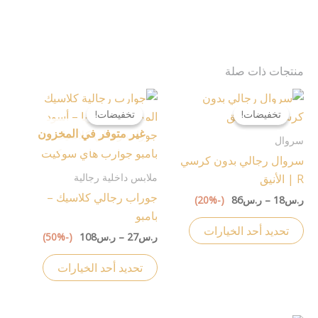
منتجات ذات صلة
نطاق
نطاق
هناك
هناك
السعر:
السعر:
تخفيضات!
تخفيضات!
تخفيضات!
تخفيضات!
العديد
العديد
من
من
غير متوفر في المخزون
من
من
سروال
خلال
خلال
الأشكال
الأشكال
سروال رجالي بدون كرسي
المختلفة
المختلفة
ملابس داخلية رجالية
R | الأنيق
لهذا
لهذا
جوراب رجالي كلاسيك –
ر.س
18
–
ر.س
86
(-20%)
المنتج.
المنتج.
بامبو
يمكن
يمكن
تحديد أحد الخيارات
ر.س
27
–
ر.س
108
(-50%)
اختيار
اختيار
الخيارات
الخيارات
تحديد أحد الخيارات
على
على
صفحة
صفحة