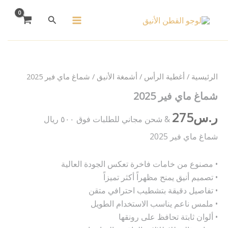
خطي
البحث
لى
لمحتوى
كمية
شماغ
ماي
فير
الرئيسية
/
أغطية الرأس
/
أشمغة الأنيق
/ شماغ ماي فير 2025
2025
شماغ ماي فير 2025
ر.س
275
& شحن مجاني للطلبات فوق ٥٠٠ ريال
شماغ ماي فير 2025
• مصنوع من خامات فاخرة تعكس الجودة العالية
• تصميم أنيق يمنح مظهراً أكثر تميزاً
• تفاصيل دقيقة بتشطيب احترافي متقن
• ملمس ناعم يناسب الاستخدام الطويل
• ألوان ثابتة تحافظ على رونقها