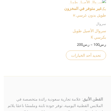
المنتج
المنتج
نطاق
هناك
السعر:
غير متوفر في المخزون
العديد
من
من
خلال
الأشكال
سروال
المختلفة
سروال الأصيل طويل
لهذا
بكرسي K
المنتج.
ر.س
100
–
ر.س
200
يمكن
اختيار
تحديد أحد الخيارات
الخيارات
على
صفحة
المنتج
القطن الأنيق
: علامة تجارية سعودية رائدة متخصصة في
الملابس القطنية اليومية، توفر جودة ثابتة وملمسًا ناعمًا يلائم