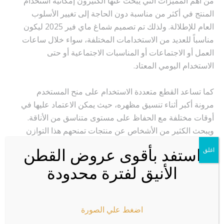
من أهم المميزات التي يبحث عنها الكثيرون إمكانية استخدام
المنتج في أكثر من مناسبة دون الحاجة إلى تغيير الأسلوب
العام للإطلالة. ولذلك تم تصميم شماغ ماي فير 2025 ليكون
مناسباً للعديد من الاستخدامات المختلفة، سواء خلال ساعات
العمل أو الاجتماعات أو المناسبات الاجتماعية أو حتى
الاستخدام اليومي المعتاد.
كما تساعد القطع متعددة الاستخدام على منح المستخدم
مرونة أكبر أثناء تنسيق مظهره، حيث يمكن الاعتماد عليها في
أوقات مختلفة مع الحفاظ على مستوى متناسق من الأناقة.
ويبحث الكثير من الأشخاص عن منتجات تمنحهم هذا التوازن
بين العملية والشكل المميز.
استفد بأقوى عروض القطن
اغلق
الأنيق لفترة محدودة
هل تبحث عن حضور يلفت الانتباه؟
إذا كنت ترغب في إكمال إطلالتك بقطعة تضيف لمسة من
الرقي والثقة، فإن شماغ ماي فير 2025 يقدم لك خياراً مناسباً
اضغط علي الصورة
يجمع بين التصميم المميز والجودة العملية. يتميز بسهولة