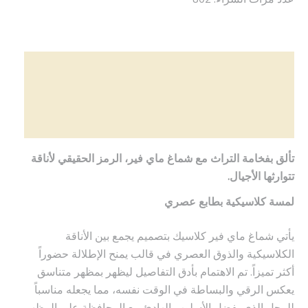
الوصف
معلومات إضافية
مراجعات (0)
تألق بفخامة التراث مع شماغ ماي فير، الرمز الحقيقي لأناقة
تتوارثها الأجيال.
لمسة كلاسيكية بطابع عصري
يأتي شماغ ماي فير كلاسيك بتصميم يجمع بين الأناقة
الكلاسيكية والذوق العصري في قالب يمنح الإطلالة حضوراً
أكثر تميزاً. تم الاهتمام بأدق التفاصيل ليظهر بمظهر متناسق
يعكس الرقي والبساطة في الوقت نفسه، مما يجعله مناسباً
للرجل الذي يفضل الأسلوب الهادئ مع المحافظة على المظهر