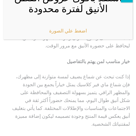
الأنيق لفترة محدودة
يتميز النسيج بملمس ناعم وخفيف يمنح إحساساً مريحاً خلال
الاستخدام لساعات طويلة. كما تساعد جودة الخيوط
المستخدمة ودقة التصنيع في الحفاظ على الشكل المرتب
والثبات أثناء الاستخدام المستمر. ويتميز المنتج أيضاً
اضغط علي الصورة
بالمحافظة على وضوح الألوان وجودة المظهر لفترة طويلة،
ليحافظ على حضوره الأنيق مع مرور الوقت.
خيار مناسب لمن يهتم بالتفاصيل
إذا كنت تبحث عن شماغ يضيف لمسة متوازنة إلى مظهرك،
فإن شماغ ماي فير كلاسيك يمثل خياراً يجمع بين الجودة
والمظهر الراقي. يتميز بسهولة التصفيف والمحافظة على
شكل أنيق طوال اليوم، مما يمنحك حضوراً أكثر ثقة في
الاجتماعات والمناسبات والإطلالات المختلفة. كما يأتي بتغليف
أنيق يعكس قيمة المنتج وجودة تصميمه ليكون إضافة مميزة
لمقتنياتك الشخصية.