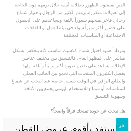
الذين يفضلون الظهور بإطلالة أنيقة خلال يومهم دون الحاجة
إلى تعديلات متكررة. ويهتم الكثير من الرجال باختيار شماغ
رجالي فاخر يمنحهم شعوراً بالثقة ويساعدهم على الحصول
على حضور أكثر تميزاً سواء في بيئة العمل أو اللقاءات
الاجتماعية أو المناسبات المختلفة.
وتزداد أهمية اختيار شماغ كلاسيك مناسب لأنه ينعكس بشكل
مباشر على المظهر العام، فالتنسيق بين مختلف عناصر
الإطلالة يساعد على تقديم صورة أكثر ترتيباً وأناقة. ولهذا
يفضل الكثيرون المنتجات التي تجمع بين الجانب العملي
والطابع الراقي في الوقت نفسه، خاصة عند البحث عن شماغ
للمناسبات أو شماغ للاستخدام اليومي يجمع بين الأناقة
وسهولة التنسيق.
هل تبحث عن جودة تمنحك فرقاً واضحاً؟
تم تصنيع شماغ ماي فير كلاسيك باستخدام خامات عالية
استفد بأقوى عروض القطن
اغلق
الجودة لتوفير تجربة استخدام تجمع بين الراحة والأداء العملي.