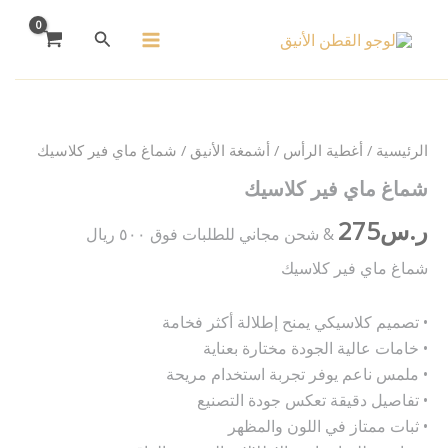
خطي
البحث
لى
لمحتوى
كمية
شماغ
ماي
فير
الرئيسية
/
أغطية الرأس
/
أشمغة الأنيق
/ شماغ ماي فير كلاسيك
كلاسيك
شماغ ماي فير كلاسيك
ر.س
275
& شحن مجاني للطلبات فوق ٥٠٠ ريال
شماغ ماي فير كلاسيك
• تصميم كلاسيكي يمنح إطلالة أكثر فخامة
• خامات عالية الجودة مختارة بعناية
• ملمس ناعم يوفر تجربة استخدام مريحة
• تفاصيل دقيقة تعكس جودة التصنيع
• ثبات ممتاز في اللون والمظهر