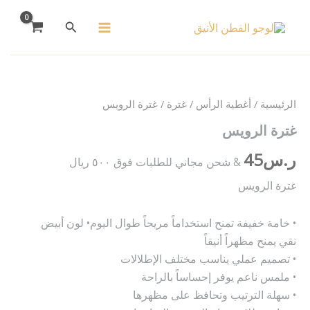
خطي
البحث
لى
لمحتوى
كمية
غترة
الرويس
الرئيسية
/
أغطية الرأس
/
غترة
/ غترة الرويس
غترة الرويس
ر.س
45
& شحن مجاني للطلبات فوق ٥٠٠ ريال
غترة الرويس
• خامة خفيفة تمنح استخداماً مريحاً طوال اليوم• لون أبيض
نقي يمنح مظهراً أنيقاً
• تصميم عملي يناسب مختلف الإطلالات
• ملمس ناعم يوفر إحساساً بالراحة
• سهلة الترتيب وتحافظ على مظهرها