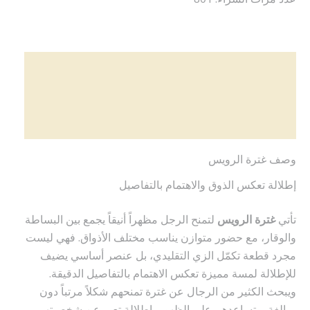
الوصف
معلومات إضافية
مراجعات (0)
وصف غترة الرويس
إطلالة تعكس الذوق والاهتمام بالتفاصيل
تأتي
غترة الرويس
لتمنح الرجل مظهراً أنيقاً يجمع بين البساطة
والوقار، مع حضور متوازن يناسب مختلف الأذواق. فهي ليست
مجرد قطعة تكمّل الزي التقليدي، بل عنصر أساسي يضيف
للإطلالة لمسة مميزة تعكس الاهتمام بالتفاصيل الدقيقة.
ويبحث الكثير من الرجال عن غترة تمنحهم شكلاً مرتباً دون
مبالغة، وتساعدهم على الظهور بإطلالة تعبر عن شخصيتهم