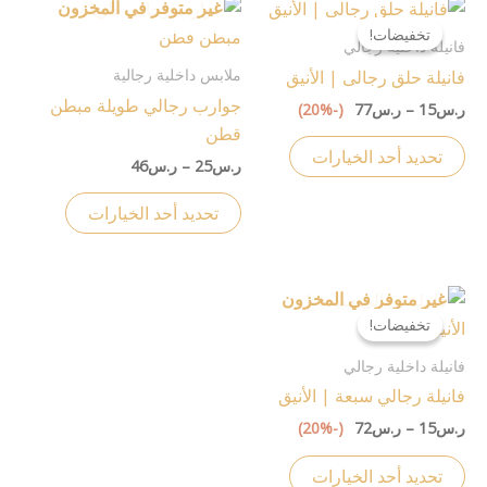
نطاق
نطاق
غير متوفر في المخزون
هناك
هناك
السعر:
السعر:
تخفيضات!
تخفيضات!
العديد
العديد
من
من
فانيلة داخلية رجالي
من
من
ملابس داخلية رجالية
فانيلة حلق رجالى | الأنيق
خلال
خلال
الأشكال
الأشكال
جوارب رجالي طويلة مبطن
ر.س
15
–
ر.س
77
(-20%)
المختلفة
المختلفة
قطن
لهذا
لهذا
تحديد أحد الخيارات
ر.س
25
–
ر.س
46
المنتج.
المنتج.
يمكن
يمكن
تحديد أحد الخيارات
اختيار
اختيار
الخيارات
الخيارات
على
على
نطاق
غير متوفر في المخزون
هناك
السعر:
صفحة
صفحة
تخفيضات!
تخفيضات!
العديد
من
المنتج
المنتج
من
فانيلة داخلية رجالي
خلال
الأشكال
فانيلة رجالي سبعة | الأنيق
المختلفة
ر.س
15
–
ر.س
72
(-20%)
لهذا
المنتج.
تحديد أحد الخيارات