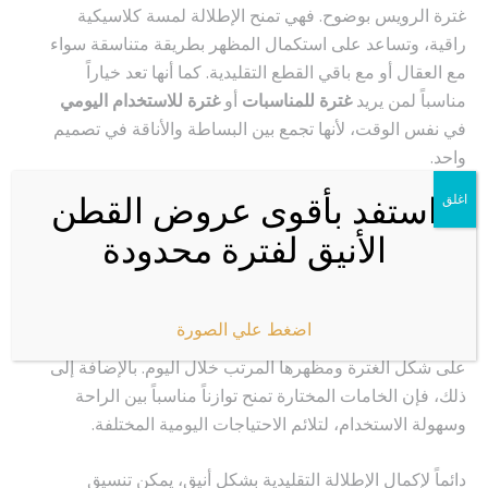
غترة الرويس بوضوح. فهي تمنح الإطلالة لمسة كلاسيكية
راقية، وتساعد على استكمال المظهر بطريقة متناسقة سواء
مع العقال أو مع باقي القطع التقليدية. كما أنها تعد خياراً
مناسباً لمن يريد
غترة للمناسبات
أو
غترة للاستخدام اليومي
في نفس الوقت، لأنها تجمع بين البساطة والأناقة في تصميم
واحد.
استفد بأقوى عروض القطن
اغلق
كيف تمنحك خامة
غترة الرويس
تجربة استخدام أفضل؟
الأنيق لفترة محدودة
تم تصنيع غترة الرويس باستخدام خامات خفيفة ومريحة
تساعد على توفير تجربة استخدام عملية ومناسبة لفترات
طويلة. يتميز النسيج بملمسه الناعم الذي يمنح إحساساً أكثر
اضغط علي الصورة
راحة أثناء الاستخدام، كما تساعد جودة التصنيع على المحافظة
على شكل الغترة ومظهرها المرتب خلال اليوم. بالإضافة إلى
ذلك، فإن الخامات المختارة تمنح توازناً مناسباً بين الراحة
وسهولة الاستخدام، لتلائم الاحتياجات اليومية المختلفة.
دائماً لإكمال الإطلالة التقليدية بشكل أنيق، يمكن تنسيق