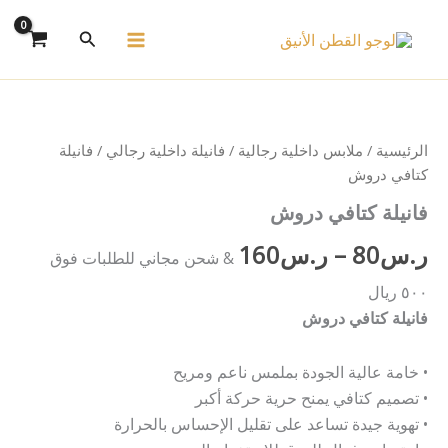
خطي
البحث
لى
لمحتوى
كمية
نطاق
فانيلة
كتافي
السعر:
دروش
الرئيسية
/
ملابس داخلية رجالية
/
فانيلة داخلية رجالي
/ فانيلة
من
كتافي دروش
فانيلة كتافي دروش
ر.س
80
–
ر.س
160
خلال
& شحن مجاني للطلبات فوق
٥٠٠ ريال
فانيلة كتافي دروش
• خامة عالية الجودة بملمس ناعم ومريح
• تصميم كتافي يمنح حرية حركة أكبر
• تهوية جيدة تساعد على تقليل الإحساس بالحرارة