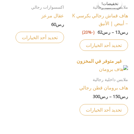
السعر:
تخفيضات!
تخفيضات!
العديد
العديد
من
ملابس داخلية رجالية
اكسسوارات رجالي
من
من
هاف قماش رجالي بكرسي K
عقال مرعز
خلال
الأشكال
الأشكال
– أبيض | الأنيق
ر.س
60
المختلفة
المختلفة
ر.س
13
–
ر.س
62
(-20%)
لهذا
لهذا
تحديد أحد الخيارات
المنتج.
المنتج.
تحديد أحد الخيارات
يمكن
يمكن
اختيار
اختيار
غير متوفر في المخزون
الخيارات
الخيارات
نطاق
هناك
السعر:
على
على
العديد
من
ملابس داخلية رجالية
صفحة
صفحة
من
هاف برومان قطن رجالي
خلال
المنتج
المنتج
الأشكال
ر.س
150
–
ر.س
300
المختلفة
لهذا
تحديد أحد الخيارات
المنتج.
يمكن
اختيار