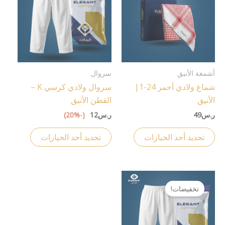
من
من
الأشكال
الأشكال
المختلفة
المختلفة
لهذا
لهذا
المنتج.
المنتج.
يمكن
يمكن
أشمغة الأنيق
سروال
اختيار
اختيار
شماغ ولادي أحمر 24-1|
سروال ولادي كرسي K –
الخيارات
الخيارات
الأنيق
القطن الأنيق
على
على
ر.س
49
ر.س
12
(-20%)
صفحة
صفحة
المنتج
المنتج
تحديد أحد الخيارات
تحديد أحد الخيارات
هناك
تخفيضات!
العديد
من
الأشكال