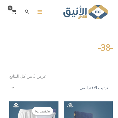
خطي
لى
البحث
لمحتوى
-38-
عرض ⁦3⁩ من كل النتائج
هناك
هناك
تخفيضات!
العديد
العديد